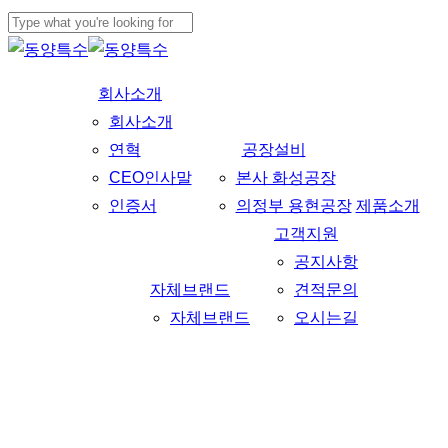
Skip
to
Close
main
Search
회사소개
content
회사소개
연혁
공장설비
CEO인사말
본사 화성공장
인증서
의정부 용현공장
제품소개
고객지원
공지사항
자체브랜드
견적문의
자체브랜드
오시는길